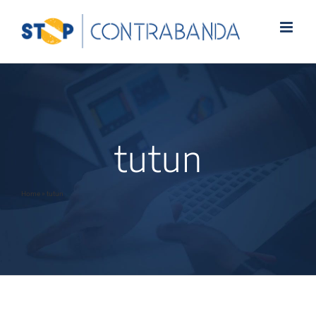
tutun
Home
»
tutun