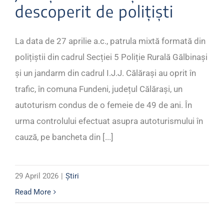
descoperit de polițiști
La data de 27 aprilie a.c., patrula mixtă formată din
polițiștii din cadrul Secției 5 Poliție Rurală Gălbinași
și un jandarm din cadrul I.J.J. Călărași au oprit în
trafic, în comuna Fundeni, județul Călărași, un
autoturism condus de o femeie de 49 de ani. În
urma controlului efectuat asupra autoturismului în
cauză, pe bancheta din [...]
29 April 2026
|
Știri
Read More