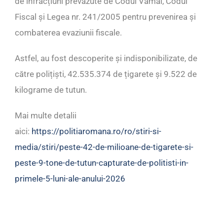
de infracțiuni prevăzute de Codul Vamal, Codul
Fiscal și Legea nr. 241/2005 pentru prevenirea și
combaterea evaziunii fiscale.
Astfel, au fost descoperite și indisponibilizate, de
către polițiști, 42.535.374 de țigarete și 9.522 de
kilograme de tutun.
Mai multe detalii
aici:
https://politiaromana.ro/ro/stiri-si-
media/stiri/peste-42-de-milioane-de-tigarete-si-
peste-9-tone-de-tutun-capturate-de-politisti-in-
primele-5-luni-ale-anului-2026