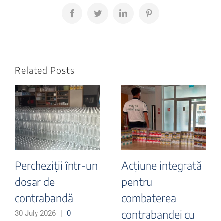
Facebook
Twitter
LinkedIn
Pinterest
Related Posts
Percheziții într-un
Acțiune integrată
dosar de
pentru
contrabandă
combaterea
contrabandei cu
30 July 2026
|
0