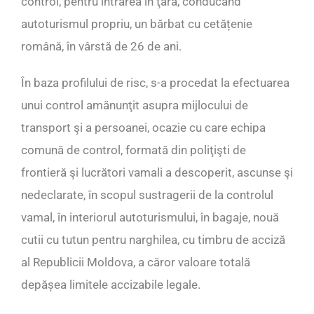
control, pentru intrarea în ţară, conducând
autoturismul propriu, un bărbat cu cetățenie
română, în vârstă de 26 de ani.
În baza profilului de risc, s-a procedat la efectuarea
unui control amănunţit asupra mijlocului de
transport şi a persoanei, ocazie cu care echipa
comună de control, formată din poliţişti de
frontieră şi lucrători vamali a descoperit, ascunse şi
nedeclarate, în scopul sustragerii de la controlul
vamal, în interiorul autoturismului, în bagaje, nouă
cutii cu tutun pentru narghilea, cu timbru de acciză
al Republicii Moldova, a căror valoare totală
depășea limitele accizabile legale.