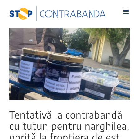
View
Larger
Image
Tentativă la contrabandă
cu tutun pentru narghilea,
oprită la frontiera de est