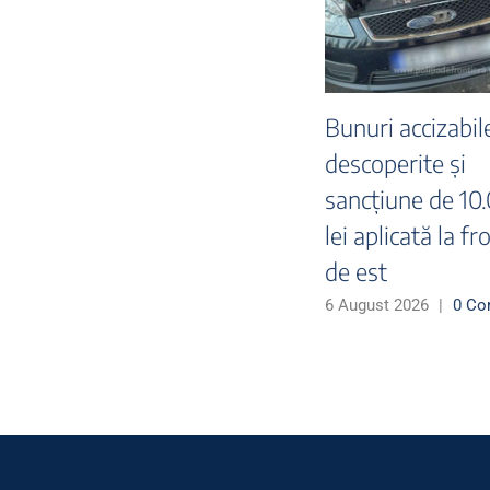
Acțiune integrată
Percheziții 
dă
pentru combaterea
dosar privi
contrabandei cu țigări
infracțiuni d
domeniul fis
30 July 2026
|
0 Comments
27 July 2026
|