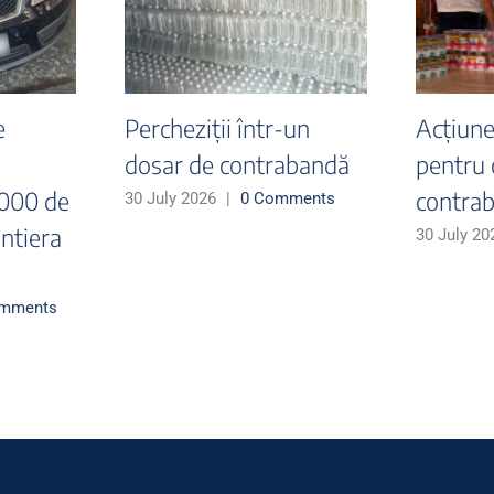
într-un
Peste 108.000 de
Caz
nd
țigarete, în valoare de
des
in
aproximativ 145.000 de
să
cal
lei, ascunse în două
Aer
autoturisme,
Doc
0 Comments
descoperite de polițiștii
ten
de frontieră în cadrul
ile
acțiunii SUMMER
cu 
MIGRATION 3
26 J
26 July 2026
|
0 Comments