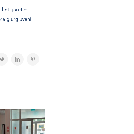
-de-tigarete-
ra-giurgiuveni-
ok
Twitter
LinkedIn
Pinterest