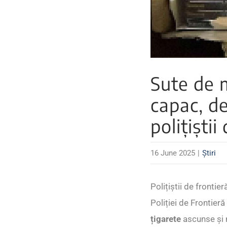
Sute de 
capac, d
polițiști
16 June 2025
|
Știri
Polițiștii de frontie
Poliției de Frontier
țigarete
ascunse și n