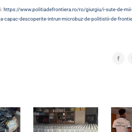
i:
https://www.politiadefrontiera.ro/ro/giurgiu/i-sute-de-mii
-capac-descoperite-intrun-microbuz-de-politistii-de-frontie
Facebo