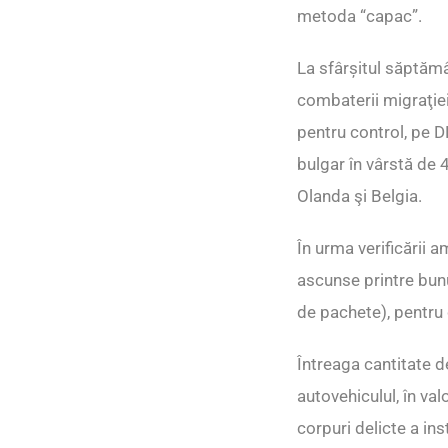
metoda “capac”.
La sfârșitul săptămâ
combaterii migraţiei i
pentru control, pe 
bulgar în vârstă de 
Olanda şi Belgia.
În urma verificării a
ascunse printre bun
de pachete), pentru
Întreaga cantitate d
autovehiculul, în va
corpuri delicte a inst