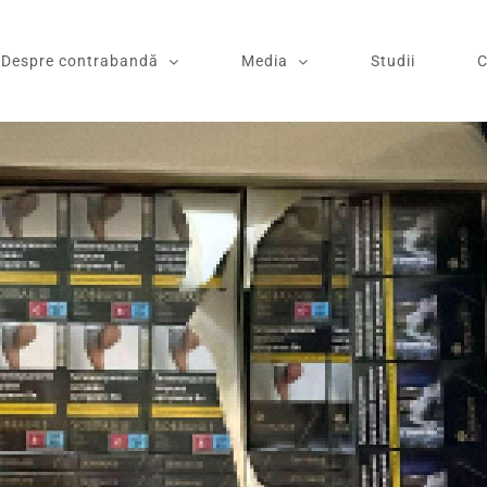
Despre contrabandă
Media
Studii
C