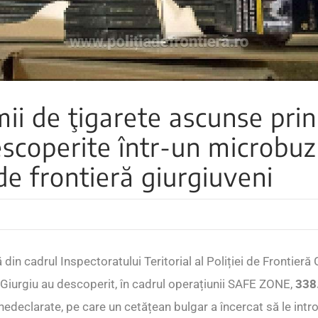
mii de ţigarete ascunse pri
escoperite într-un microbuz
i de frontieră giurgiuveni
ră din cadrul Inspectoratului Teritorial al Poliției de Frontieră
ă Giurgiu au descoperit, în cadrul operațiunii SAFE ZONE,
338
edeclarate, pe care un cetățean bulgar a încercat să le intro