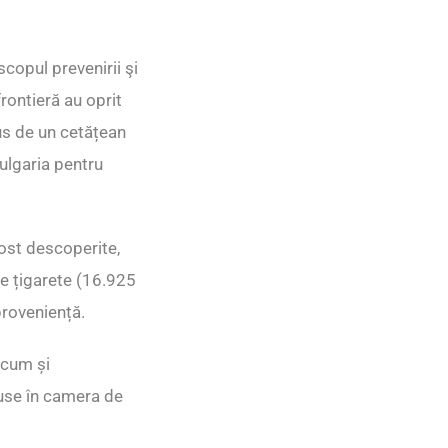
copul prevenirii şi
frontieră au oprit
us de un cetățean
ulgaria pentru
fost descoperite,
e țigarete (16.925
roveniență.
ecum și
duse în camera de