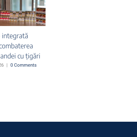
uri semnificative
coperite în aceastǎ
ptămână pe
oportul Otopeni -
umente false,
tative de migrație
gală și contrabandă
țigarete
uly 2026
|
0 Comments