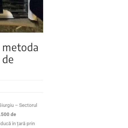
n metoda
 de
 Giurgiu – Sectorul
.500 de
ducă în țară prin