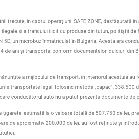
nii trecute, în cadrul operațiunii SAFE ZONE, desfășurată în s
legale şi a traficului ilicit cu produse din tutun, polițiștii de 
DN 5D, un microbuz înmatriculat în Bulgaria. Acesta era cond
44 de ani și transporta, conform documentelor, dulciuri din B
mănunțite a mijlocului de transport, în interiorul acestuia au 
urile transportate legal, folosind metoda „capac”, 338.500 d
 care conducătorul auto nu a putut prezenta documente de p
e țigarete, estimată la o valoare totală de 507.750 de lei, pr
loare de aproximativ 200.000 de lei, au fost reținute și intro
ituției.