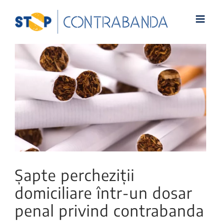
View
Larger
Image
Șapte percheziții
domiciliare într-un dosar
penal privind contrabanda