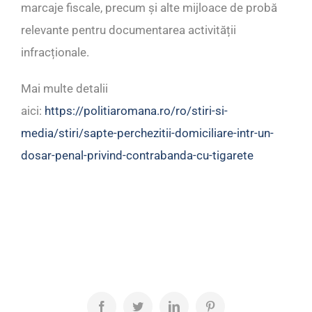
marcaje fiscale, precum și alte mijloace de probă
relevante pentru documentarea activității
infracționale.
Mai multe detalii
aici:
https://politiaromana.ro/ro/stiri-si-
media/stiri/sapte-perchezitii-domiciliare-intr-un-
dosar-penal-privind-contrabanda-cu-tigarete
Facebook
Twitter
LinkedIn
Pinterest