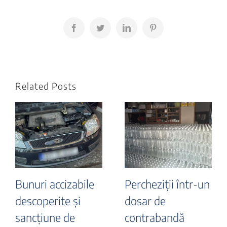
Facebook
Twitter
LinkedIn
Pinterest
Related Posts
Bunuri accizabile
Percheziții într-un
descoperite și
dosar de
sancțiune de
contrabandă