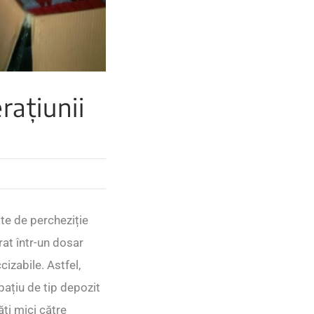
rațiunii
ate de percheziție
rat într-un dosar
cizabile. Astfel,
pațiu de tip depozit
ăți mici către