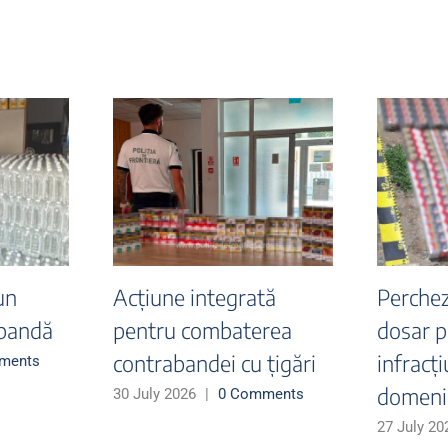
8.000 de
Cazuri semnificative
 în valoare de
descoperite în aceastǎ
tiv 145.000 de
săptămână pe
nse în două
Aeroportul Otopeni -
sme,
Documente false,