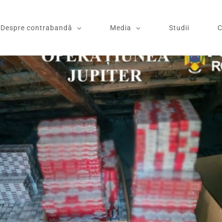
Despre contrabandă
Media
Studii
C