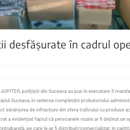
ii desfășurate în cadrul ope
i JUPITER, polițiștii din Suceava au pus în executare 3 mand
cipiul Suceava, în vederea completării probatoriului administ
t săvârșirea de infracțiuni din sfera traficului cu produse ac
rat a evidențiat faptul că persoanele vizate ar fi deținut un s
ntrabandă, pe care le-ar fi distribuit/comercializat, în cantit