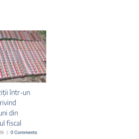
Peste 50 de milioane
de țigarete și peste 9,5
tone de tutun,
capturate de polițiști, în
primele 6 luni ale anului