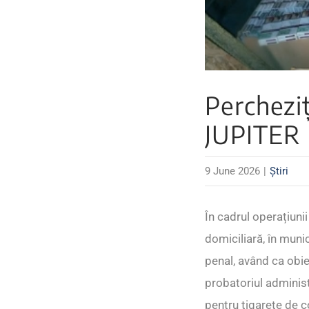
Percheziț
JUPITER
9 June 2026
|
Știri
În cadrul operațiuni
domiciliară, în muni
penal, având ca obiec
probatoriul administ
pentru țigarete de co