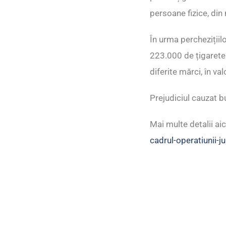
persoane fizice, din
În urma perchezițiilo
223.000 de țigarete
diferite mărci, în va
Prejudiciul cauzat b
Mai multe detalii aic
cadrul-operatiunii-