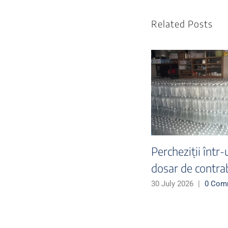
Related Posts
Percheziții într-un
Peste 10
ea
dosar privind
țigarete,
gări
infracțiuni din
aproxima
domeniul fiscal
lei, ascu
nts
autoturi
27 July 2026
|
0 Comments