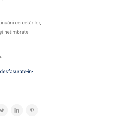
inuării cercetărilor,
i netimbrate,
o.
-desfasurate-in-
ok
Twitter
LinkedIn
Pinterest