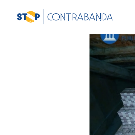
View
Larger
Image