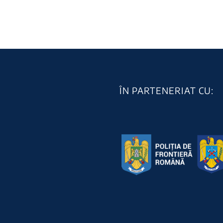
e de polițiștii
tentative de migrație
eră în cadrul
ilegală și contrabandă
2
 SUMMER
cu țigarete
ON 3
26 July 2026
|
0 Comments
|
0 Comments
ÎN PARTENERIAT CU: