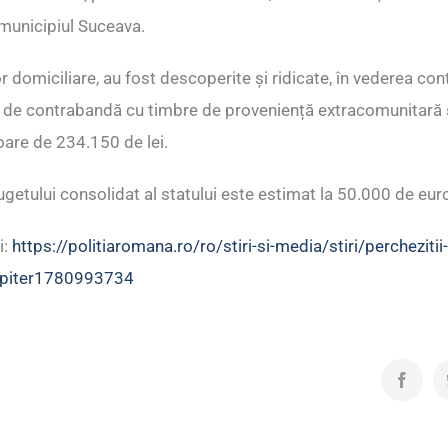
 municipiul Suceava.
r domiciliare, au fost descoperite și ridicate, în vederea cont
 de contrabandă cu timbre de proveniență extracomunitară ș
loare de 234.150 de lei.
ugetului consolidat al statului este estimat la 50.000 de eur
i:
https://politiaromana.ro/ro/stiri-si-media/stiri/perchezitii
jupiter1780993734
Facebo