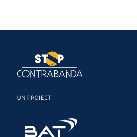
descoperit
de fronti
acțiunii
MIGRATI
26 July 2026