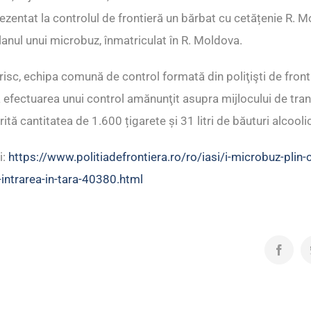
prezentat la controlul de frontieră un bărbat cu cetățenie R. M
olanul unui microbuz, înmatriculat în R. Moldova.
 risc, echipa comună de control formată din poliţişti de fronti
 efectuarea unui control amănunţit asupra mijlocului de tran
tă cantitatea de 1.600 țigarete și 31 litri de băuturi alcooli
i:
https://www.politiadefrontiera.ro/ro/iasi/i-microbuz-plin-cu
-intrarea-in-tara-40380.html
Facebo