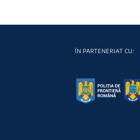
de frontieră în cadrul
ilegal
acțiunii SUMMER
cu țig
MIGRATION 3
26 July 
26 July 2026
|
0 Comments
ÎN PARTENERIAT CU: