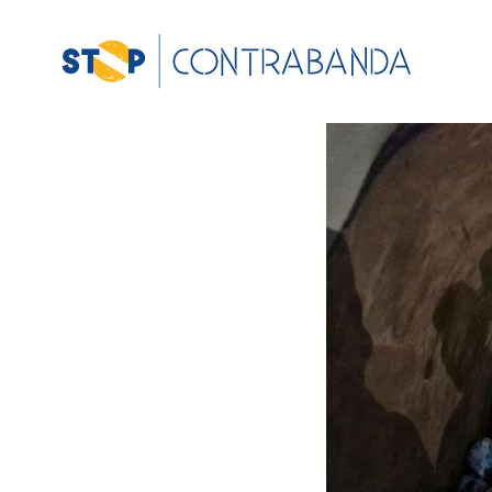
View
Larger
Image