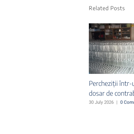
Related Posts
Acțiune integrată
Percheziții înt
pentru combaterea
dosar privind
contrabandei cu țigări
infracțiuni din
domeniul fisca
30 July 2026
|
0 Comments
27 July 2026
|
0 C