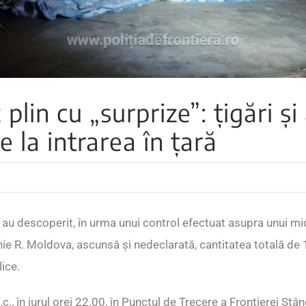
plin cu „surprize”: țigări și 
e la intrarea în țară
ră au descoperit, în urma unui control efectuat asupra unui 
ie R. Moldova, ascunsă și nedeclarată, cantitatea totală de 
lice.
.c., în jurul orei 22.00, în Punctul de Trecere a Frontierei Stâ