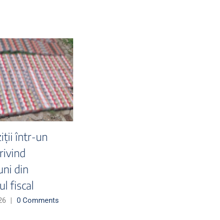
 semnificative
Peste 50 de milioane
erite în aceastǎ
de țigarete și peste 9,5
mână pe
tone de tutun,
ortul Otopeni -
capturate de polițiști, în
ente false,
primele 6 luni ale anului
ive de migrație
2026