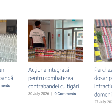
r-un
Peste 108.000 de
Cazuri
țigarete, în valoare de
descop
aproximativ 145.000 de
săptă
l
lei, ascunse în două
Aerop
autoturisme,
Docum
omments
descoperite de polițiștii
tentat