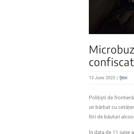
Microbuz 
confiscat
13 June 2025
|
Știri
Polițiști de frontie
un bărbat cu cetățen
litri de băuturi alcoo
În data de 11 iunie a