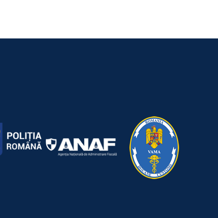
ă și contrabandă
25 July 2026
|
0 Comments
arete
2026
|
0 Comments