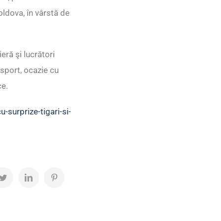
oldova, în vârstă de
eră şi lucrători
sport, ocazie cu
ce.
-surprize-tigari-si-
ok
Twitter
LinkedIn
Pinterest