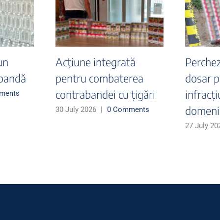
este 108.000 de
Cazuri semnificative
garete, în valoare de
descoperite în aceast
proximativ 145.000 de
săptămână pe
i, ascunse în două
Aeroportul Otopeni -
utoturisme,
Documente false,
scoperite de polițiștii
tentative de migrație
 frontieră în cadrul
ilegală și contrabandă
cțiunii SUMMER
cu țigarete
IGRATION 3
26 July 2026
|
0 Comments
 July 2026
|
0 Comments