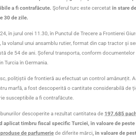
bile a fi contrafăcute.
Şoferul turc este cercetat
în stare d
e 30 de zile.
, în jurul orei 11.30, în Punctul de Trecere a Frontierei Giur
ră, la volanul unui ansamblu rutier, format din cap tractor și 
rstă de 54 de ani. Șoferul transporta, conform documentelor
in Turcia în Germania.
isc, polițiștii de frontieră au efectuat un control amănunțit. As
ru marfă, a fost descoperită o cantitate considerabilă de ț
ie susceptibile a fi contrafăcute.
i bunurilor descoperite a rezultat cantitatea de
197.685 pache
d aplicat timbru fiscal specific Turciei, în valoare de pest
 produse de parfumerie
de diferite mărci
, în valoare de pes