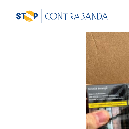
View
Larger
Image