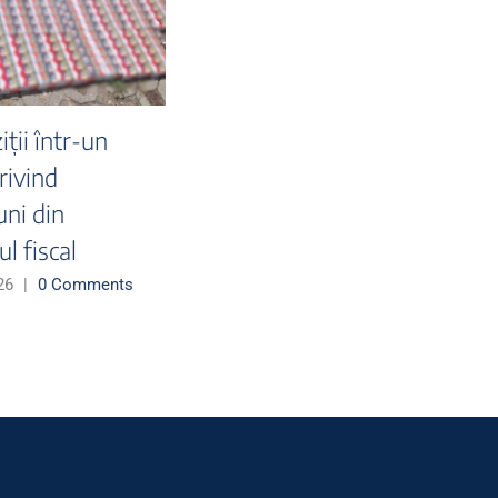
Peste 50 de milioane
ǎ
de țigarete și peste 9,5
tone de tutun,
capturate de polițiști, în
primele 6 luni ale anului
2026
25 July 2026
|
0 Comments