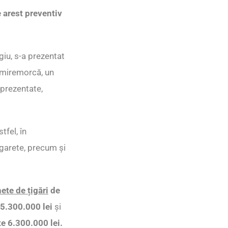
e arest preventiv
giu, s-a prezentat
semiremorcă, un
 prezentate,
tfel, în
igarete, precum și
te de țigări
de
e 5.300.000 lei
și
te 6.300.000 lei.