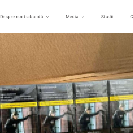
Despre contrabandă
Media
Studii
C