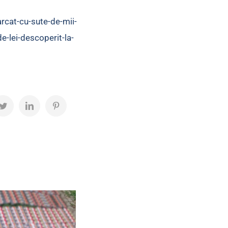
arcat-cu-sute-de-mii-
e-lei-descoperit-la-
ok
Twitter
LinkedIn
Pinterest