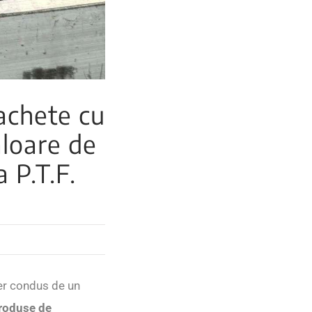
achete cu
aloare de
a P.T.F.
ier condus de un
roduse de