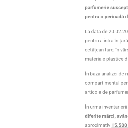
parfumerie suscepti
pentru o perioadă d
La data de 20.02.2024
pentru a intra în ța
cetățean turc, în vâ
materiale plastice d
În baza analizei de r
compartimentul pent
articole de parfumer
În urma inventarieri
diferite mărci, avân
aproximativ
15.500