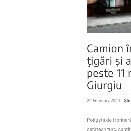
Camion î
ţigări și
peste 11 
Giurgiu
22 February 2024
|
Știr
Poliţiştii de fronti
cetăţean turc, canti