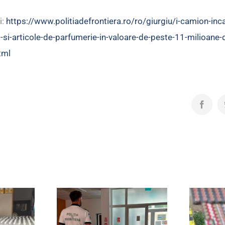
i:
https://www.politiadefrontiera.ro/ro/giurgiu/i-camion-inc
-si-articole-de-parfumerie-in-valoare-de-peste-11-milioane-d
tml
Facebo