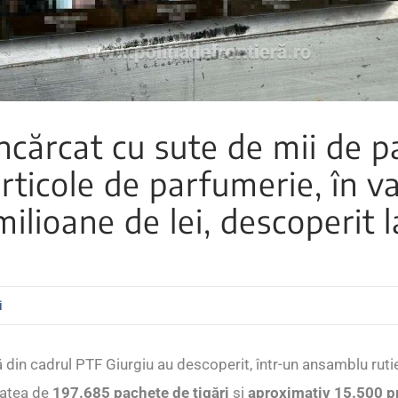
ncărcat cu sute de mii de p
 articole de parfumerie, în v
milioane de lei, descoperit l
i
eră din cadrul PTF Giurgiu au descoperit, într-un ansamblu rut
tatea de
197.685 pachete de țigări
și
aproximativ 15.500 p