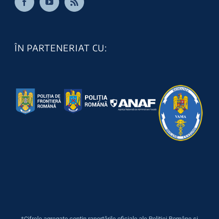
ÎN PARTENERIAT CU:
*Cifrele agregate conțin raportările oficiale ale Poliției Române și