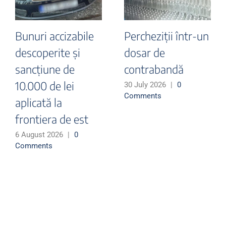
Bunuri accizabile
Percheziții într-un
descoperite și
dosar de
sancțiune de
contrabandă
10.000 de lei
30 July 2026
|
0
Comments
aplicată la
frontiera de est
6 August 2026
|
0
Comments