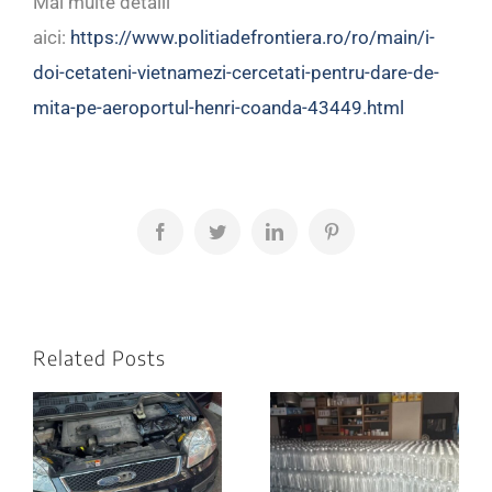
Mai multe detalii
aici:
https://www.politiadefrontiera.ro/ro/main/i-
doi-cetateni-vietnamezi-cercetati-pentru-dare-de-
mita-pe-aeroportul-henri-coanda-43449.html
Facebook
Twitter
LinkedIn
Pinterest
Related Posts