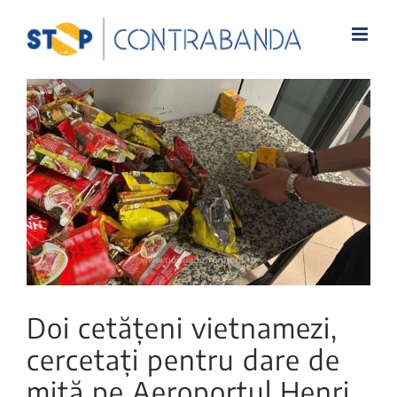
View
Larger
Image
Doi cetățeni vietnamezi,
cercetați pentru dare de
mită pe Aeroportul Henri