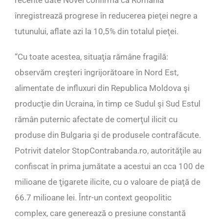
recente date Novel confirmă că România
înregistrează progrese în reducerea pieţei negre a
tutunului, aflate azi la 10,5% din totalul pieţei.
“Cu toate acestea, situaţia rămâne fragilă:
observăm creşteri îngrijorătoare în Nord Est,
alimentate de influxuri din Republica Moldova şi
producţie din Ucraina, în timp ce Sudul şi Sud Estul
rămân puternic afectate de comerţul ilicit cu
produse din Bulgaria şi de produsele contrafăcute.
Potrivit datelor StopContrabanda.ro, autorităţile au
confiscat în prima jumătate a acestui an cca 100 de
milioane de ţigarete ilicite, cu o valoare de piaţă de
66.7 milioane lei. Într-un context geopolitic
complex, care generează o presiune constantă