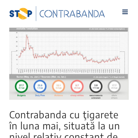
View
Larger
Image
Contrabanda cu ţigarete
în luna mai, situată la un
nivel relativ constant de